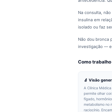
antecedência. Que
Na consulta, não
insulina em relaç
isolado ou faz se
Não dou bronca p
investigação — e
Como trabalho
🔬 Visão gener
A Clínica Médica
permite olhar co
fígado, hormônio
metabolismo no
raciocínio. Enca