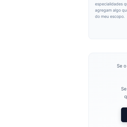
especialidades q
agregam algo qu
do meu escopo.
Se o
Se
q