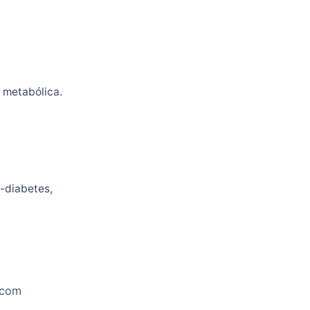
 metabólica.
é-diabetes,
 com