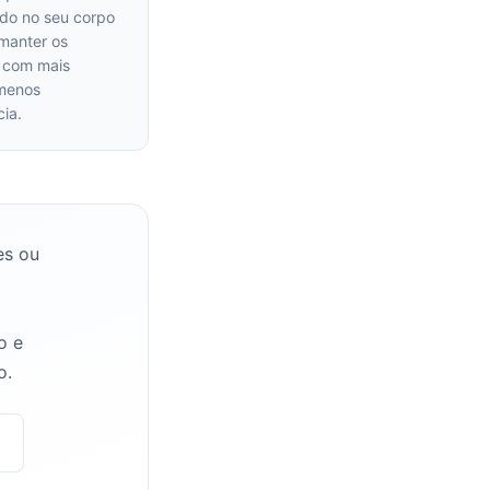
do no seu corpo
manter os
s com mais
 menos
ia.
es ou
o e
o.