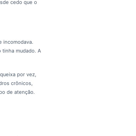
esde cedo que o
me incomodava.
 tinha mudado. A
 queixa por vez,
dros crônicos,
po de atenção.