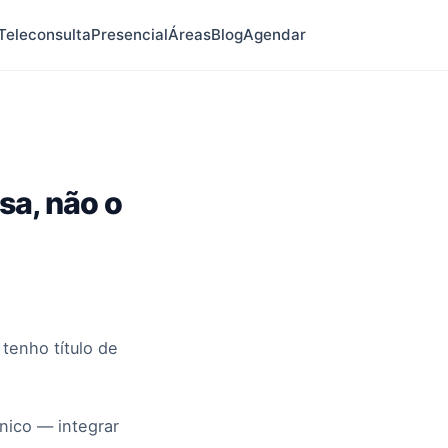
Teleconsulta
Presencial
Áreas
Blog
Agendar
sa, não o
tenho título de
nico — integrar