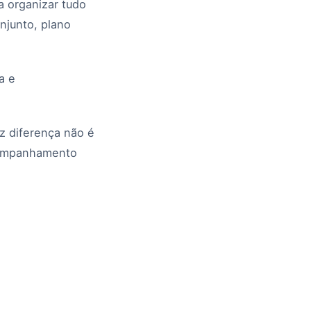
a organizar tudo
njunto, plano
a e
az diferença não é
acompanhamento