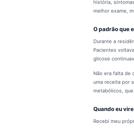
história, sintom
melhor exame, mu
O padrão que eu
Durante a residê
Pacientes volta
glicose continuav
Não era falta de 
uma receita por 
metabólicos, que
Quando eu vire
Recebi meu própri