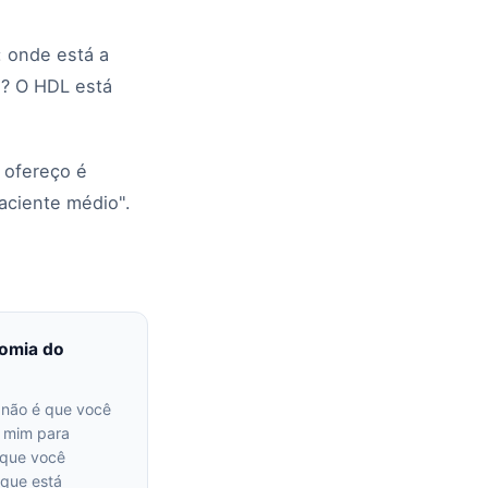
: onde está a
do? O HDL está
 ofereço é
aciente médio".
omia do
 não é que você
e mim para
 que você
 que está