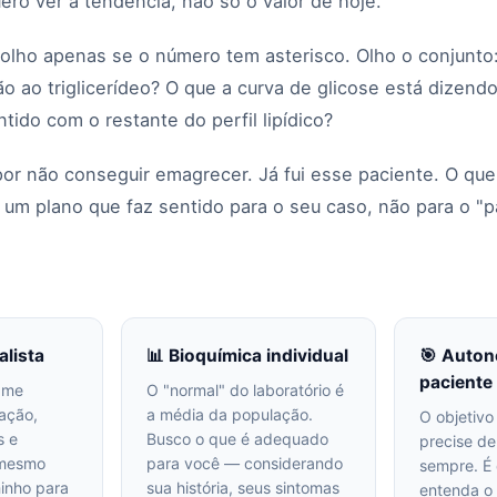
ro ver a tendência, não só o valor de hoje.
 olho apenas se o número tem asterisco. Olho o conjunto
ão ao triglicerídeo? O que a curva de glicose está dizen
ntido com o restante do perfil lipídico?
or não conseguir emagrecer. Já fui esse paciente. O que
 um plano que faz sentido para o seu caso, não para o "p
alista
📊 Bioquímica individual
🎯 Auton
paciente
 me
O "normal" do laboratório é
ração,
a média da população.
O objetivo
s e
Busco o que é adequado
precise d
 mesmo
para você — considerando
sempre. É
minho para
sua história, seus sintomas
entenda o