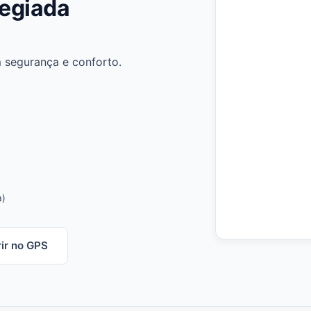
legiada
m segurança e conforto.
a)
ir no GPS