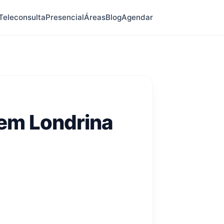
Teleconsulta
Presencial
Áreas
Blog
Agendar
 em Londrina