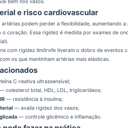
vai bem nos vasos.
erial e risco cardiovascular
artérias podem perder a flexibilidade, aumentando a
 o coração. Essa rigidez é medida por exames de on
al).
s com rigidez limítrofe tiveram o dobro de eventos 
om os que mantinham artérias mais elásticas.
lacionados
eína C-reativa ultrassensível;
— colesterol total, HDL, LDL, triglicerídeos;
IR
— resistência à insulina;
terial
— avalia rigidez dos vasos;
glicada
— controle glicêmico e inflamação.
 pode fazer na prática