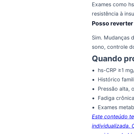
Exames como hs-
resistência à in
Posso reverter
Sim. Mudanças de
sono, controle d
Quando pro
hs-CRP ≥1 mg/
Histórico fami
Pressão alta,
Fadiga crônic
Exames metabó
Este conteúdo te
individualizada.