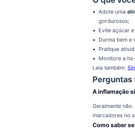
Adote uma
al
gordurosos;
Evite açúcar 
Durma bem e r
Pratique ativid
Monitore a hs
Leia também:
Sí
Perguntas 
A inflamação s
Geralmente não. 
marcadores no s
Como saber se 