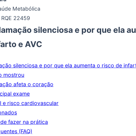
Saúde Metabólica
 RQE 22459
flamação silenciosa e por que ela a
farto e AVC
ação silenciosa e por que ela aumenta o risco de infa
o mostrou
ação afeta o coração
ncipal exame
l e risco cardiovascular
ionados
de fazer na prática
quentes (FAQ)