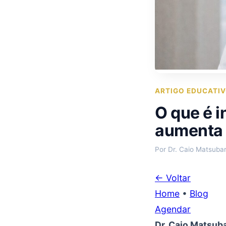
ARTIGO EDUCATI
O que é i
aumenta o
Por Dr. Caio Matsuba
← Voltar
Home
•
Blog
Agendar
Dr. Caio Matsub