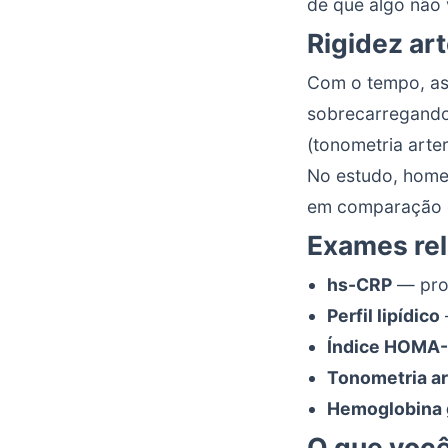
de que algo não 
Rigidez art
Com o tempo, as 
sobrecarregando
(tonometria arteri
No estudo, homen
em comparação c
Exames re
hs-CRP
— prot
Perfil lipídico
Índice HOMA-
Tonometria ar
Hemoglobina 
O que você