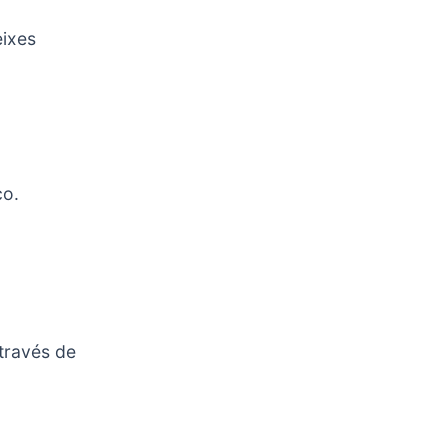
eixes
co.
através de