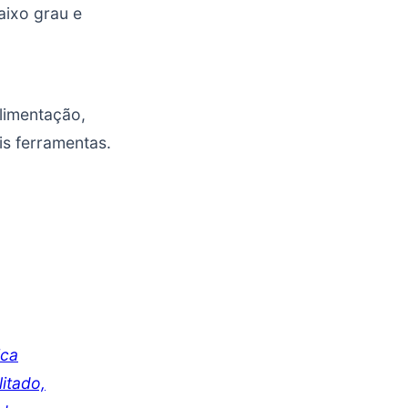
aixo grau e
limentação,
s ferramentas.
ica
litado,