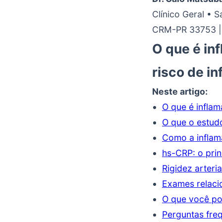
Clínico Geral • 
CRM-PR 33753 |
O que é in
risco de in
Neste artigo:
O que é inflam
O que o estud
Como a inflam
hs-CRP: o pri
Rigidez arteria
Exames relac
O que você po
Perguntas fre