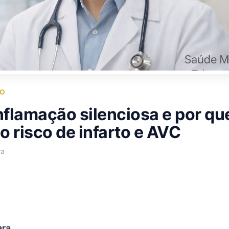
VO
nflamação silenciosa e por qu
 risco de infarto e AVC
ra
ara