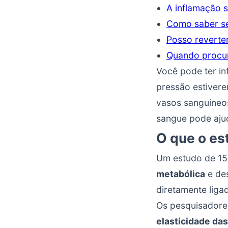
A inflamação s
Como saber se
Posso reverter
Quando procur
Você pode ter in
pressão estivere
vasos sanguíneo
sangue pode ajud
O que o es
Um estudo de 15
metabólica
e des
diretamente liga
Os pesquisadore
elasticidade das