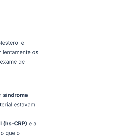
esterol e
r lentamente os
s exame de
om
síndrome
terial estavam
el (hs-CRP)
e a
do que o