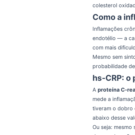
colesterol oxida
Como a inf
Inflamações crô
endotélio — a ca
com mais dificul
Mesmo sem sinto
probabilidade de
hs-CRP: o 
A
proteína C-rea
mede a inflamaç
tiveram o dobro
abaixo desse val
Ou seja: mesmo 