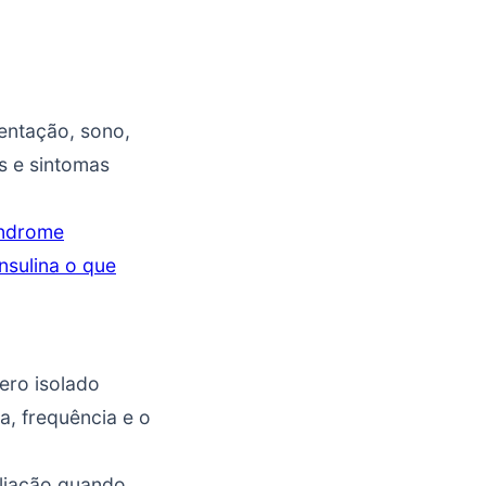
mentação, sono,
s e sintomas
índrome
insulina o que
ero isolado
a, frequência e o
valiação quando