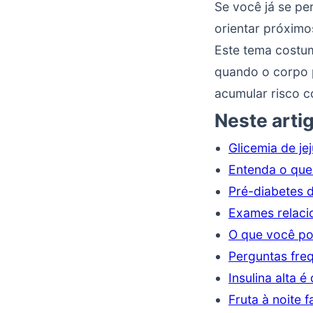
Se você já se per
orientar próximo
Este tema costu
quando o corpo p
acumular risco 
Neste arti
Glicemia de jej
Entenda o que 
Pré-diabetes d
Exames relac
O que você po
Perguntas fre
Insulina alta é
Fruta à noite 