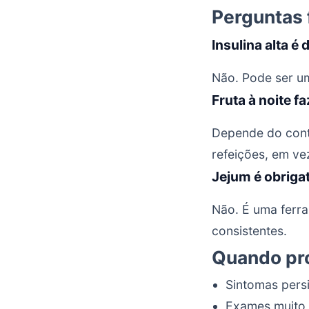
Perguntas 
Insulina alta é
Não. Pode ser um 
Fruta à noite f
Depende do cont
refeições, em ve
Jejum é obriga
Não. É uma ferra
consistentes.
Quando pro
Sintomas pers
Exames muito 