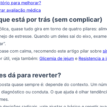
tório para melhorar?
ar avaliação médica
que está por trás (sem complicar)
ica, quase tudo gira em torno de quatro pilares: ali
ejo de estresse. Quando um deles sai do eixo, exame
r”.
base com calma, recomendo este artigo pilar sobre
s
or útil, veja também:
Glicemia de jejum
e
Resistencia a 
es dá para reverter?
esposta quase sempre é: depende do contexto. Um núm
 diagnóstico ou conduta. O que ajuda é olhar tendênci
ames.
e decisões radicais, vale ajustar o básico e repetir a