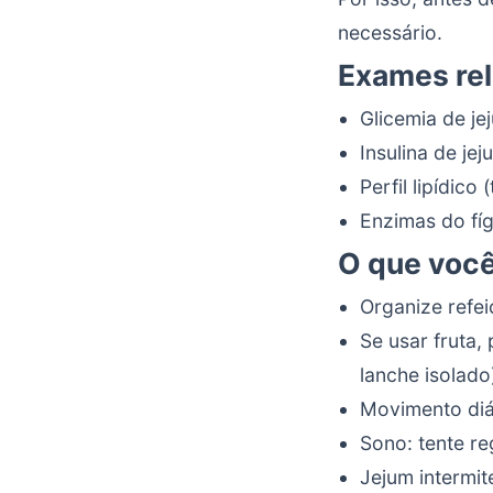
necessário.
Exames re
Glicemia de je
Insulina de je
Perfil lipídic
Enzimas do fí
O que você
Organize refe
Se usar fruta,
lanche isolado
Movimento diá
Sono: tente re
Jejum intermi