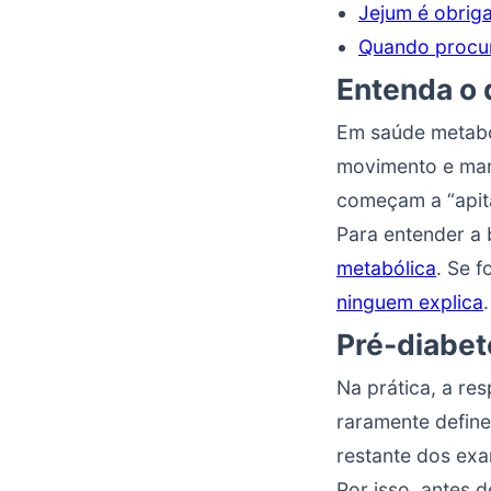
Jejum é obriga
Quando procur
Entenda o 
Em saúde metaból
movimento e man
começam a “apita
Para entender a 
metabólica
. Se f
ninguem explica
.
Pré-diabet
Na prática, a r
raramente define
restante dos ex
Por isso, antes d