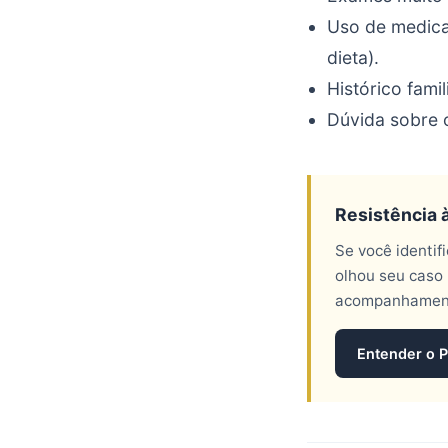
Uso de medica
dieta).
Histórico fami
Dúvida sobre o
Resistência 
Se você identif
olhou seu caso 
acompanhamento
Entender o 