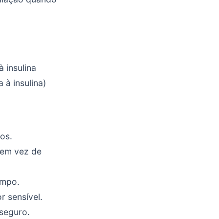
 insulina
 à insulina)
os.
 (em vez de
empo.
r sensível.
seguro.