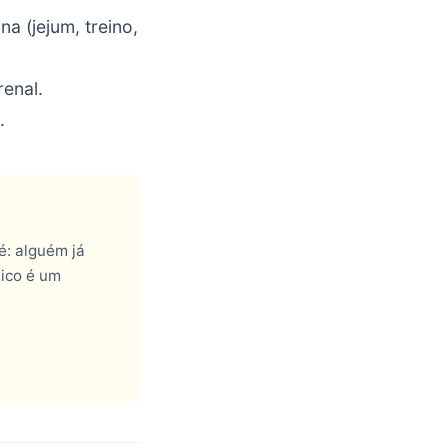
 (jejum, treino,
renal.
.
é: alguém já
lico é um