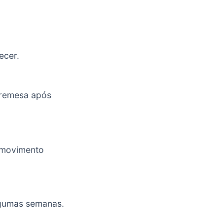
ecer.
bremesa após
e movimento
lgumas semanas.