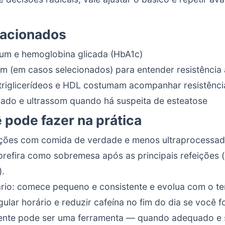
lacionados
jum e hemoglobina glicada (HbA1c)
jum (em casos selecionados) para entender resistência à
o (triglicerídeos e HDL costumam acompanhar resistência
gado e ultrassom quando há suspeita de esteatose
 pode fazer na prática
ições com comida de verdade e menos ultraprocessad
 prefira como sobremesa após as principais refeições
).
rio: comece pequeno e consistente e evolua com o t
gular horário e reduzir cafeína no fim do dia se você fo
tente pode ser uma ferramenta — quando adequado e 