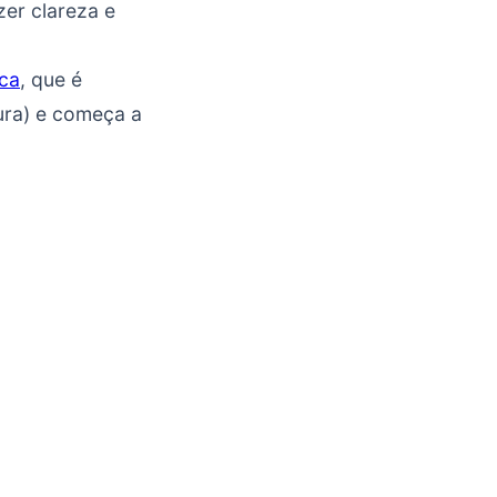
zer clareza e
ca
, que é
ura) e começa a