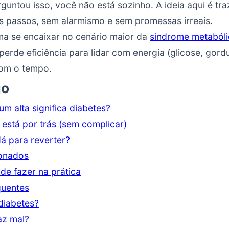
guntou isso, você não está sozinho. A ideia aqui é tra
s passos, sem alarmismo e sem promessas irreais.
ma se encaixar no cenário maior da
síndrome metabóli
erde eficiência para lidar com energia (glicose, gord
com o tempo.
go
um alta significa diabetes?
está por trás (sem complicar)
á para reverter?
ionados
de fazer na prática
quentes
 diabetes?
faz mal?