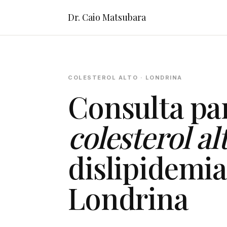
Dr. Caio Matsubara
COLESTEROL ALTO · LONDRINA
Consulta pa
colesterol al
dislipidemi
Londrina